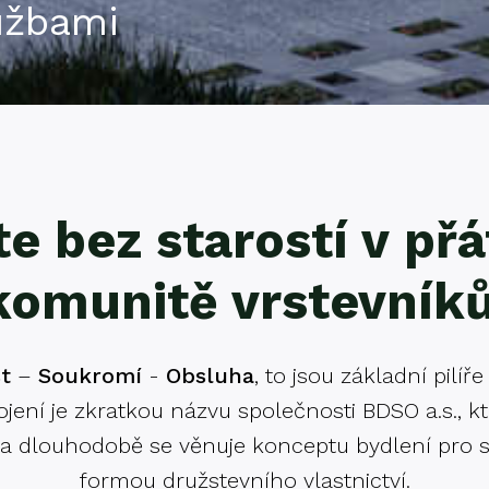
užbami
e bez starostí v př
komunitě vrstevníků
t
–
Soukromí
-
Obsluha
, to jsou základní pilíř
pojení je zkratkou názvu společnosti BDSO a.s., k
 a dlouhodobě se věnuje konceptu bydlení pro s
formou družstevního vlastnictví.