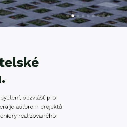
átelské
.
e bydlení, obzvlášť pro
terá je autorem projektů
eniory realizovaného