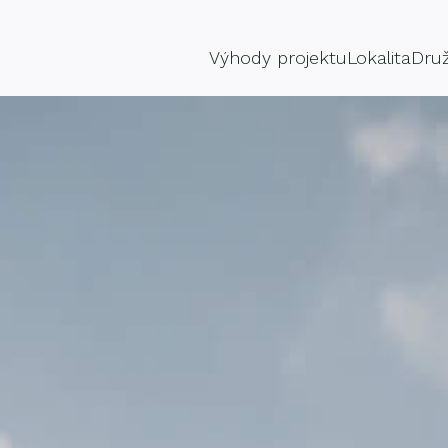
Výhody projektu
Lokalita
Dru