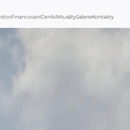
žstvo
Financování
Ceník
Aktuality
Galerie
Kontakty